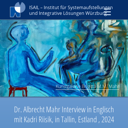
ISAIL – Institut für Systemaufstellungen
und Integrative Lösungen Würzburg
Kunstgalerie Brigitta M.M. Mahr
Dr. Albrecht Mahr Interview in Englisch
mit Kadri Riisik, in Tallin, Estland , 2024