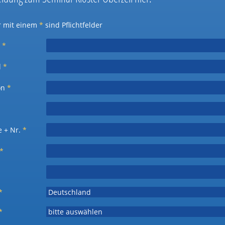
r mit einem
*
sind Pflichtfelder
e
*
l
*
on
*
e + Nr.
*
*
*
*