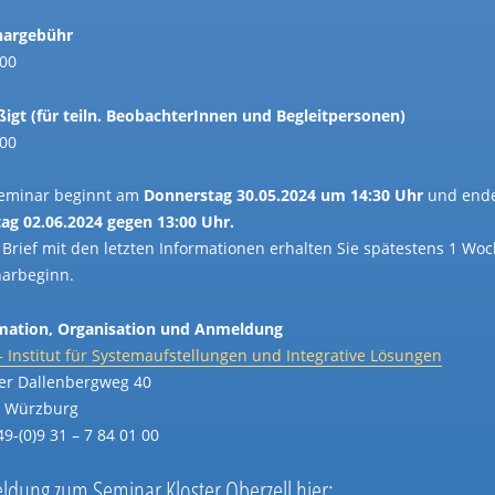
nargebühr
,00
igt (für teiln. BeobachterInnen und Begleitpersonen)
,00
eminar beginnt am
Donnerstag 30.05.2024 um 14:30 Uhr
und end
ag 02.06.2024 gegen 13:00 Uhr.
 Brief mit den letzten Informationen erhalten Sie spätestens 1 Woc
arbeginn.
mation, Organisation und Anmeldung
 – Institut für Systemaufstellungen und Integrative Lösungen
er Dallenbergweg 40
 Würzburg
49-(0)9 31 – 7 84 01 00
dung zum Seminar Kloster Oberzell hier: