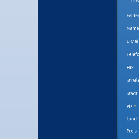
Felde
Nam
E-Mai
Telef
Fax
Straß
Stadt
Plz
*
Land
Preis