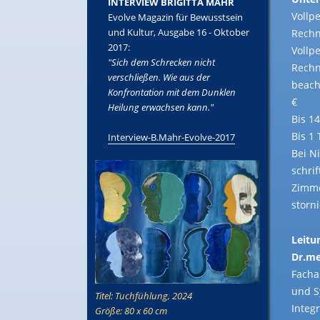
INTERVIEW BRIGITTA MAHR
Vollp
Evolve Magazin für Bewusstsein
und Kultur, Ausgabe 16 - Oktober
Rechn
2017:
Vollp
"Sich dem Schrecken nicht
Rechn
verschließen. Wie aus der
beach
Konfrontation mit dem Dunklen
€
Heilung erwachsen kann."
Bis 1
Bis 1
Interview-B.Mahr-Evolve-2017
Bei N
schri
Zimme
storni
Leitu
Dr.me
Facha
und S
Titel: Tuchfühlung, 2024
Integ
Größe: 80 x 60 cm