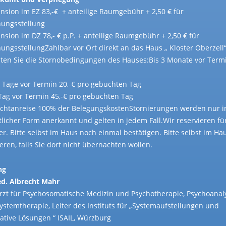
ension im EZ 83,-€ + anteilige Raumgebühr + 2,50 € für
ungsstellung
ension im DZ 78,- € p.P. + anteilige Raumgebühr + 2,50 € für
ungsstellungZahlbar vor Ort direkt an das Haus „ Kloster Oberzell“
ten Sie die Stornobedingungen des Hauses:Bis 3 Monate vor Termi
4 Tage vor Termin 20,-€ pro gebuchten Tag
 Tag vor Termin 45,-€ pro gebuchten Tag
ichtanreise 100% der BelegungskostenStornierungen werden nur i
ftlicher Form anerkannt und gelten in jedem Fall.Wir reservieren fü
r. Bitte selbst im Haus noch einmal bestätigen. Bitte selbst im Ha
eren, falls Sie dort nicht übernachten wollen.
ng
d. Albrecht Mahr
rzt für Psychosomatische Medizin und Psychotherapie, Psychoanal
ystemtherapie, Leiter des Instituts für „Systemaufstellungen und
rative Lösungen “ ISAIL, Würzburg