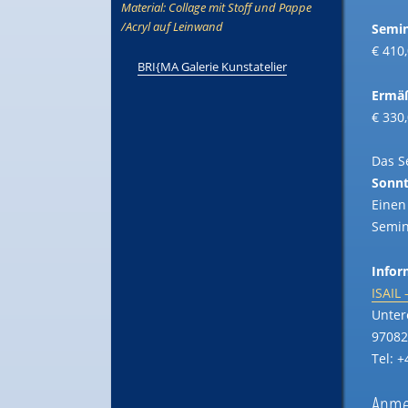
Material: Collage mit Stoff und Pappe
/Acryl auf Leinwand
Semi
€ 410
BRI{MA Galerie Kunstatelier
Ermäß
€ 330
Das S
Sonnt
Einen
Semin
Infor
ISAIL
Unter
97082
Tel: +
Anmel