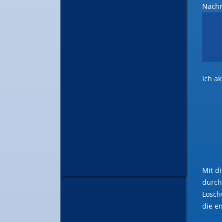
Nachri
Ich a
Mit d
durc
Lösch
die e