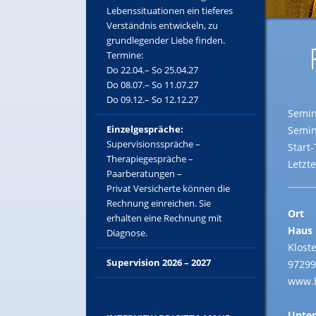
Lebenssituationen ein tieferes
Verständnis entwickeln, zu
grundlegender Liebe finden.
Termine:
Do 22.04.– So 25.04.27
Do 08.07.– So 11.07.27
Do 09.12.– So 12.12.27
Semin
Einzelgespräche:
Semin
Supervisionsspräche –
Start
Therapiegespräche –
Letzt
Paarberatungen –
Privat Versicherte können die
Rechnung einreichen. Sie
Ort
erhalten eine Rechnung mit
Haus 
Diagnose.
Kloste
Supervision 2026 – 2027
97299
www.h
Unter