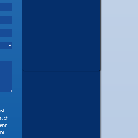
ist
anach
wenn
 Die