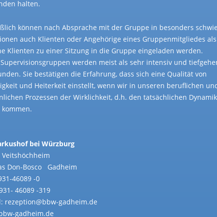
nden halten.
eßlich können nach Absprache mit der Gruppe in besonders schwi
tionen auch Klienten oder Angehörige eines Gruppenmitgliedes als
ne Klienten zu einer Sitzung in die Gruppe eingeladen werden.
 Supervisionsgruppen werden meist als sehr intensiv und tiefgeh
nden. Sie bestätigen die Erfahrung, dass sich eine Qualität von
igkeit und Heiterkeit einstellt, wenn wir in unseren beruflichen un
nlichen Prozessen der Wirklichkeit, d.h. den tatsächlichen Dynami
r kommen.
arkushof bei Würzburg
 Veitshöchheim
ias Don-Bosco Gadheim
0931-46089 -0
0931- 46089 -319
l: rezeption@bbw-gadheim.de
bbw-gadheim.de