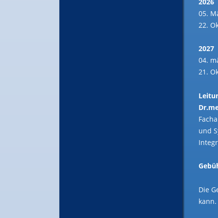
2026
05. M
22. O
2027
04. m
21. O
Leitu
Dr.me
Facha
und S
Integ
Gebüh
Die G
kann.