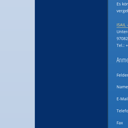
Es kö
verge
ISAIL
Unter
97082
Tel.: 
Anmel
Felde
Nam
E-Mai
Telef
Fax