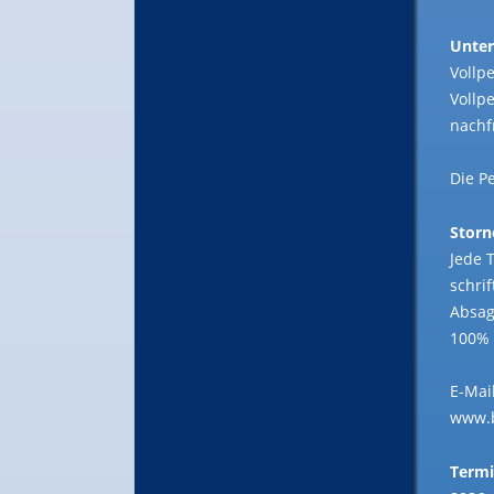
Unter
Vollp
Vollp
nachf
Die P
Storn
Jede 
schri
Absag
100% 
E-Mai
www.
Term