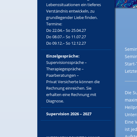
Lebenssituationen ein tieferes
Verständnis entwickeln, zu
grundlegender Liebe finden.
Termine:
Do 22.04.– So 25.04.27
Do 08.07.– So 11.07.27
Do 09.12.– So 12.12.27
Semin
Einzelgespräche:
Semin
Supervisionsspräche –
Start
Therapiegespräche –
Letzt
Paarberatungen –
Privat Versicherte können die
Rechnung einreichen. Sie
Die S
erhalten eine Rechnung mit
maxim
Diagnose.
Heilp
Supervision 2026 – 2027
Unter
Eine 
ist j
Aufst