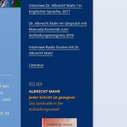
Interview Dr. Albrecht Mahr / in
Englischer Sprache, 2017
Dr. Albrecht Mahr im Gespräch mit
Manuela Komorek zum
Aufstellungskongress 2016
Interview Radio Evolve mit Dr.
Albrecht Mahr
Literatur
BÜCHER
t aus
ALBRECHT MAHR
e,
Jeder Schritt ist gesegnet
s- und
Das Spirituelle in der
Aufstellungsarbeit
t. Es