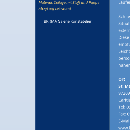
Laufe
Material: Collage mit Stoff und Pappe
/Acryl auf Leinwand
Schli
BRI{MA Galerie Kunstatelier
Situa
exter
Diese
empfu
Leicht
persö
nähe
Ort
St. M
97209
Carit
Tel: 
Fax: 
E-Mai
www.