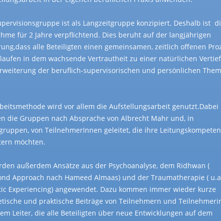
upervisionsgruppe ist als Langzeitgruppe konzipiert. Deshalb ist d
ahme für 2 Jahre verpflichtend. Dies beruht auf der langjährigen
rung,dass alle Beteiligten einen gemeinsamen, zeitlich offenen Pro
laufen in dem wachsende Vertrautheit zu einer natürlichen Vertie
rweiterung der beruflich-supervisorischen und persönlichen The
rbeitsmethode wird vor allem die Aufstellungsarbeit genutzt.Dabei
n die Gruppen nach Absprache von Albrecht Mahr und, in
gruppen, von TeilnehmerInnen geleitet, die ihre Leitungskompeten
tern möchten.
rden außerdem Ansätze aus der Psychoanalyse, dem Ridhwan (
nd Approach nach Hameed Almaas) und der Traumatherapie ( u.a
ic Experiencing) angewendet. Dazu kommen immer wieder kurze
etische und praktische Beiträge von Teilnehmern und Teilnehmer
em Leiter, die alle Beteiligten über neue Entwicklungen auf dem