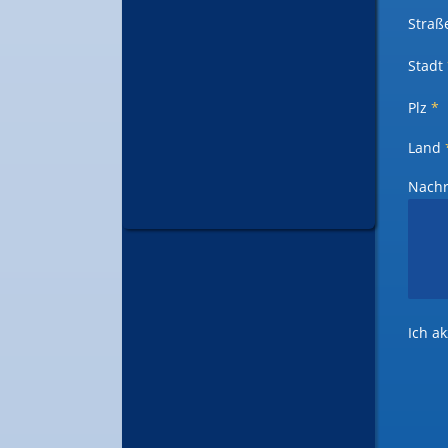
Straß
Stadt
Plz
*
Land
Nachri
Ich a