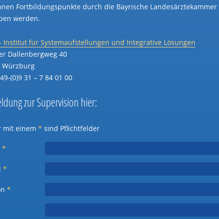
nnen Fortbildungspunkte durch die Bayrische Landesärztekammer
ben werden.
 – Institut für Systemaufstellungen und Integrative Lösungen
er Dallenbergweg 40
 Würzburg
+49-(0)9 31 – 7 84 01 00
dung zur Supervision hier:
r mit einem
*
sind Pflichtfelder
e
*
l
*
on
*