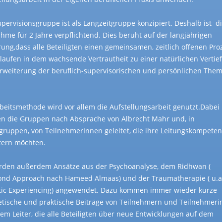
upervisionsgruppe ist als Langzeitgruppe konzipiert. Deshalb ist d
ahme für 2 Jahre verpflichtend. Dies beruht auf der langjährigen
rung,dass alle Beteiligten einen gemeinsamen, zeitlich offenen Pro
laufen in dem wachsende Vertrautheit zu einer natürlichen Vertie
rweiterung der beruflich-supervisorischen und persönlichen The
rbeitsmethode wird vor allem die Aufstellungsarbeit genutzt.Dabei
n die Gruppen nach Absprache von Albrecht Mahr und, in
gruppen, von TeilnehmerInnen geleitet, die ihre Leitungskompeten
tern möchten.
rden außerdem Ansätze aus der Psychoanalyse, dem Ridhwan (
nd Approach nach Hameed Almaas) und der Traumatherapie ( u.a
ic Experiencing) angewendet. Dazu kommen immer wieder kurze
etische und praktische Beiträge von Teilnehmern und Teilnehmer
em Leiter, die alle Beteiligten über neue Entwicklungen auf dem