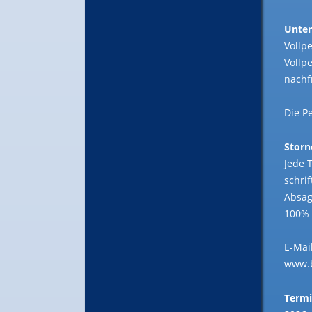
Unter
Vollp
Vollp
nachf
Die P
Storn
Jede 
schri
Absag
100% 
E-Mai
www.
Term