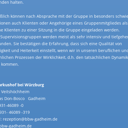
nden halten.
eßlich können nach Absprache mit der Gruppe in besonders schwi
tionen auch Klienten oder Angehörige eines Gruppenmitgliedes als
ne Klienten zu einer Sitzung in die Gruppe eingeladen werden.
 Supervisionsgruppen werden meist als sehr intensiv und tiefgeh
nden. Sie bestätigen die Erfahrung, dass sich eine Qualität von
igkeit und Heiterkeit einstellt, wenn wir in unseren beruflichen un
nlichen Prozessen der Wirklichkeit, d.h. den tatsächlichen Dynami
r kommen.
arkushof bei Würzburg
 Veitshöchheim
ias Don-Bosco Gadheim
0931-46089 -0
0931- 46089 -319
l: rezeption@bbw-gadheim.de
bbw-gadheim.de