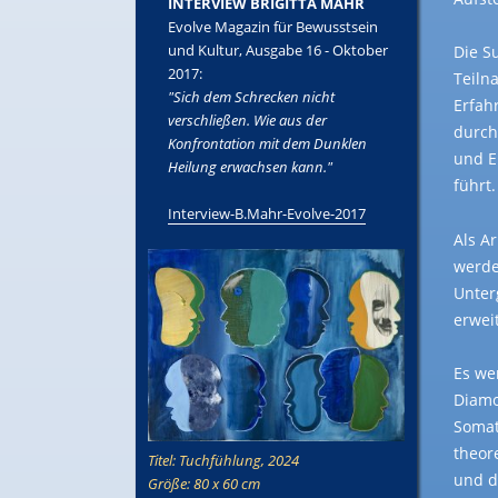
INTERVIEW BRIGITTA MAHR
Evolve Magazin für Bewusstsein
und Kultur, Ausgabe 16 - Oktober
Die S
2017:
Teiln
"Sich dem Schrecken nicht
Erfah
verschließen. Wie aus der
durch
Konfrontation mit dem Dunklen
und E
Heilung erwachsen kann."
führt.
Interview-B.Mahr-Evolve-2017
Als A
werde
Unter
erwei
Es we
Diamo
Somat
theor
Titel: Tuchfühlung, 2024
und d
Größe: 80 x 60 cm