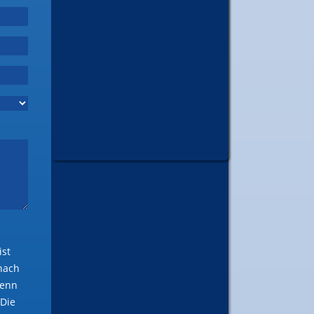
ist
anach
wenn
 Die