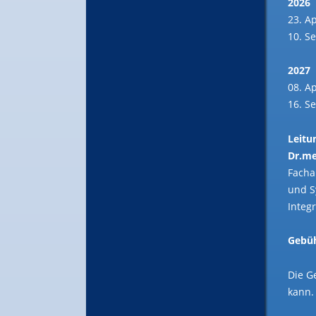
2026
23. Ap
10. S
2027
08. Ap
16. S
Leitu
Dr.me
Facha
und S
Integ
Gebüh
Die G
kann.