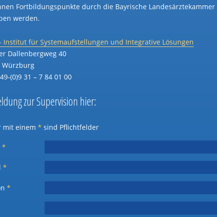
nnen Fortbildungspunkte durch die Bayrische Landesärztekammer
ben werden.
 – Institut für Systemaufstellungen und Integrative Lösungen
er Dallenbergweg 40
 Würzburg
+49-(0)9 31 – 7 84 01 00
dung zur Supervision hier:
r mit einem
*
sind Pflichtfelder
e
*
l
*
on
*