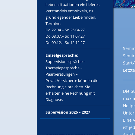
Lebenssituationen ein tieferes
Verständnis entwickeln, zu
grundlegender Liebe finden.
Termine:
Do 22.04.– So 25.04.27
Do 08.07.– So 11.07.27
Do 09.12.– So 12.12.27
Semin
Einzelgespräche:
Semin
Supervisionsspräche –
Start
Therapiegespräche –
Letzt
Paarberatungen –
Privat Versicherte können die
Rechnung einreichen. Sie
Die S
erhalten eine Rechnung mit
maxim
Diagnose.
Heilp
Supervision 2026 – 2027
Unter
Eine 
ist j
Aufst