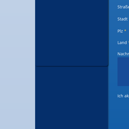
Straß
Stadt
Plz
*
Land
Nachri
Ich a