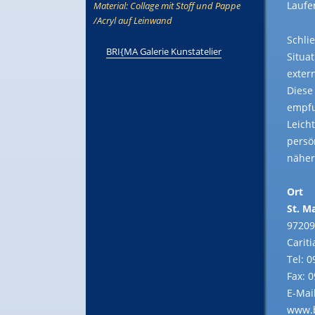
Laufe
Material: Collage mit Stoff und Pappe
/Acryl auf Leinwand
Schli
BRI{MA Galerie Kunstatelier
Situa
exter
Diese
empfu
Leicht
persö
nähe
Ort
St. M
97209
Carit
Tel: 
Fax: 
E-Mai
www.