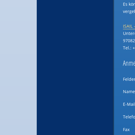
Es kö
verge
ISAIL
Unter
97082
Tel.: 
Anmel
Felde
Nam
E-Mai
Telef
Fax