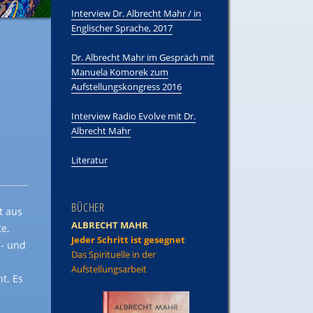
Interview Dr. Albrecht Mahr / in
Englischer Sprache, 2017
Dr. Albrecht Mahr im Gespräch mit
Manuela Komorek zum
Aufstellungskongress 2016
Interview Radio Evolve mit Dr.
Albrecht Mahr
Literatur
BÜCHER
t aus
ALBRECHT MAHR
e,
Jeder Schritt ist gesegnet
s- und
Das Spirituelle in der
Aufstellungsarbeit
t. Es