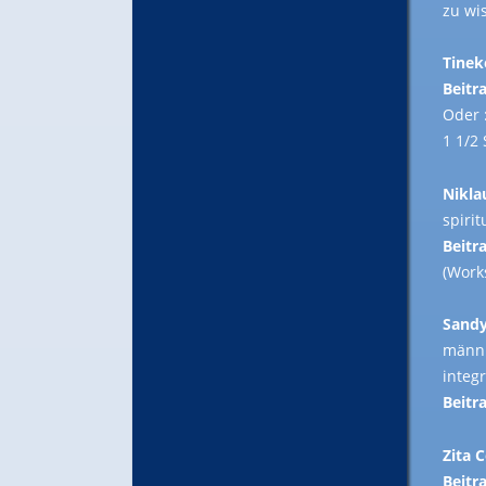
zu wi
Tinek
Beitra
Oder 
1 1/2
Nikla
spirit
Beitra
(Work
Sandy
männl
integr
Beitra
Zita 
Beitra