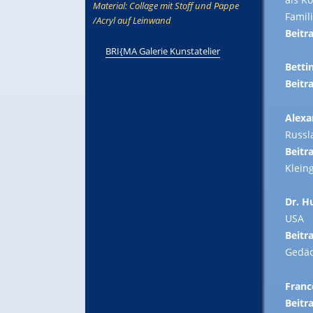
Material: Collage mit Stoff und Pappe
Famil
/Acryl auf Leinwand
Beitra
BRI{MA Galerie Kunstatelier
Betti
Beitra
Alexa
Russl
Beitra
Klein
Dr. H
USA
Beitra
Gedäc
Franc
Beitra