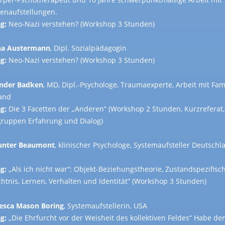
ienaufstellungen.
g:
Neo-Nazi verstehen? (Workshop 3 Stunden)
na Austermann
, Dipl. Sozialpädagogin
g:
Neo-Nazi verstehen? (Workshop 3 Stunden)
nder Badken
, MD, Dipl.-Psychologe, Traumaexperte, Arbeit mit Fami
and
g:
Die 3 Facetten der „Anderen“ (Workshop 2 Stunden, Kurzreferat,
gruppen Erfahrung und Dialog)
unter Beaumont
, klinischer Psychologe, Systemaufsteller Deutschl
g:
„Als ich nicht war“: Objekt-Beziehungstheorie, Zustandspezifisc
htnis, Lernen, Verhalten und Identität“ (Workshop 3 Stunden)
esca Mason Boring
, Systemaufstellerin, USA
g:
„Die Ehrfurcht vor der Weisheit des kollektiven Feldes“ Habe de