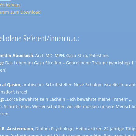
Workshops
ramm zum Download
eladene Referent/innen u.a.:
zzeldin Abuelaish
, Arzt, MD, MPH, Gaza Strip, Palestine,
g:
Das Leben im Gaza Streifen – Gebrochene Träume (workshop 1 
en)
 al Qasim
, arabischer Schriftsteller, Neve Schalom israelisch-arab
nsdorf, Israel
g:
„Lorca bewahrte sein Lächeln – Ich bewahrte meine Tränen“ …
n, Schriftsteller, Wissenschaftler, wir alle müssen unsere Menschli
ren.
d R. Austermann
, Diplom Psychologe, Heilpraktiker, 22 jährige Tätig
örper-Pschotherapeut und 10 Jahre schwerpunktmäßige Arbeit mit