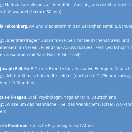
g:
Nationalsozialismus als Identität – Ausstieg aus der Neo-Nazisz
dentitätswandel (Lecture 50 min)
la Falkenberg
, RA und Mediatorin in den Bereichen Familie, Schul
t
g:
„Identitätsfragen“ Zusammenarbeit mit Deutschen,Israelis und
tinensern im Verein „Friendship Across Borders- FAB“ (workshop 1 
en zusammen mit Sara Hofri-Eflal, Israel)
Joseph Fell
, MdB Grüne, Experte für alternative Energien, Deutsch
g:
„Ich bin Klimaschützer, Ihr seid es (noch) nicht?“ (Plenumvortra
hop 1 ½ Stunden)
a Fell-Hagen
, Dipl. Psychologin, Yogalehrerin, Deutschland
g:
„Wisse um das Männliche – Sei das Weibliche“ (Laotse) (Worksh
en)
erle Friedman
, klinische Psychologin, Süd Afrika