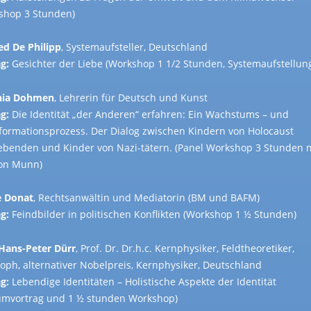
shop 3 Stunden)
ied De Philipp
, Systemaufsteller, Deutschland
g:
Gesichter der Liebe (Workshop 1 1/2 Stunden, Systemaufstellun
nia Dohmen
, Lehrerin für Deutsch und Kunst
g:
Die Identität „der Anderen“ erfahren: Ein Wachstums – und
formationsprozess. Der Dialog zwischen Kindern von Holocaust
ebenden und Kinder von Nazi-tätern. (Panel Workshop 3 Stunden 
on Munn)
e Donat
, Rechtsanwältin und Mediatorin (BM und BAFM)
g:
Feindbilder in politischen Konflikten (Workshop 1 ½ Stunden)
 Hans-Peter Dürr
, Prof. Dr. Dr.h.c. Kernphysiker, Feldtheoretiker,
soph, alternativer Nobelpreis, Kernphysiker, Deutschland
g:
Lebendige Identitäten – Holistische Aspekte der Identität
umvortrag und 1 ½ stunden Workshop)