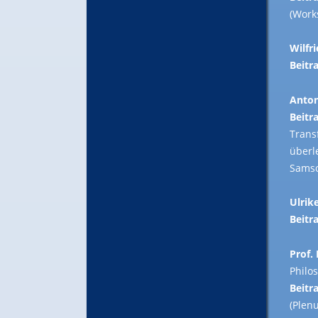
(Work
Wilfr
Beitra
Anto
Beitra
Trans
überl
Sams
Ulrik
Beitra
Prof.
Philo
Beitra
(Plen