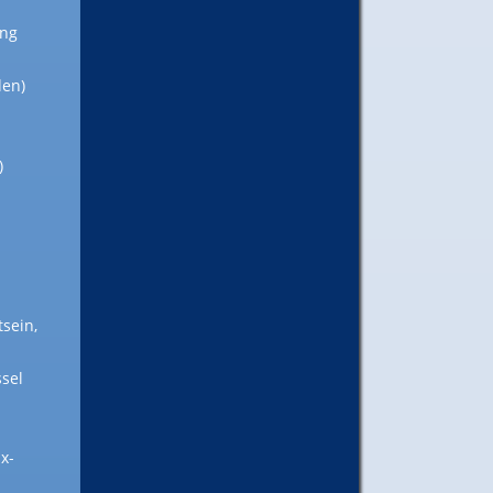
ung
den)
)
sein,
sel
Ex-