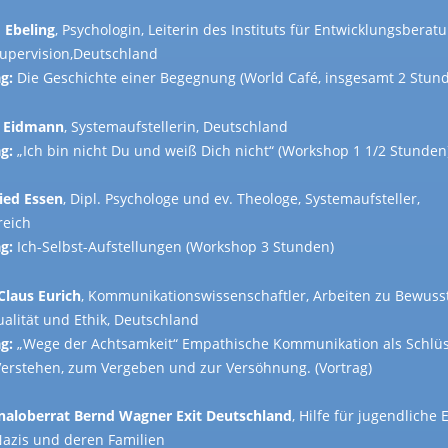
d Ebeling
, Psychologin, Leiterin des Instituts für Entwicklungsberat
upervision,Deutschland
g:
Die Geschichte einer Begegnung (World Café, insgesamt 2 Stun
 Eidmann
, Systemaufstellerin, Deutschland
g:
„Ich bin nicht Du und weiß Dich nicht“ (Workshop 1 1/2 Stunden
ried Essen
, Dipl. Psychologe und ev. Theologe, Systemaufsteller,
reich
g:
Ich-Selbst-Aufstellungen (Workshop 3 Stunden)
 Claus Eurich
, Kommunikationswissenschaftler, Arbeiten zu Bewusst
ualität und Ethik, Deutschland
g:
„Wege der Achtsamkeit“ Empathische Kommunikation als Schlüs
erstehen, zum Vergeben und zur Versöhnung. (Vortrag)
naloberrat Bernd Wagner Exit Deutschland
, Hilfe für jugendliche 
azis und deren Familien