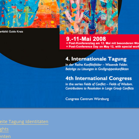
seite Tagung Identitäten
ights
enten