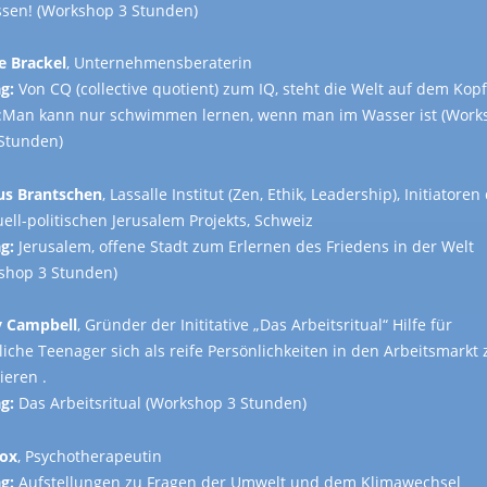
ssen! (Workshop 3 Stunden)
e Brackel
, Unternehmensberaterin
g:
Von CQ (collective quotient) zum IQ, steht die Welt auf dem Kopf
:Man kann nur schwimmen lernen, wenn man im Wasser ist (Work
 Stunden)
us Brantschen
, Lassalle Institut (Zen, Ethik, Leadership), Initiatoren
uell-politischen Jerusalem Projekts, Schweiz
g:
Jerusalem, offene Stadt zum Erlernen des Friedens in der Welt
shop 3 Stunden)
 Campbell
, Gründer der Inititative „Das Arbeitsritual“ Hilfe für
iche Teenager sich als reife Persönlichkeiten in den Arbeitsmarkt 
ieren .
g:
Das Arbeitsritual (Workshop 3 Stunden)
Cox
, Psychotherapeutin
g:
Aufstellungen zu Fragen der Umwelt und dem Klimawechsel