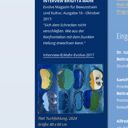
INTERVIEW BRIGITTA MAHR
Post-
Evolve Magazin für Bewusstsein
Prog
und Kultur, Ausgabe 16 - Oktober
2017:
"Sich dem Schrecken nicht
verschließen. Wie aus der
Eing
Konfrontation mit dem Dunklen
Heilung erwachsen kann."
Dr. I
Interview-B.Mahr-Evolve-2017
Beitra
Stund
Samih
Friede
Beitra
Poete
bewah
Titel: Tuchfühlung, 2024
Alfre
Größe: 80 x 60 cm
als K