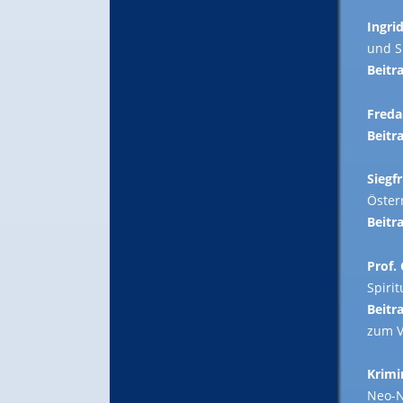
Ingri
und S
Beitra
Freda
Beitra
Siegf
Öster
Beitra
Prof.
Spirit
Beitra
zum V
Krimi
Neo-N