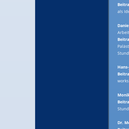
Beitra
als I
Danie
Arbei
Beitra
Paläs
Stund
Hans-
Beitra
works
Monik
Beitra
Stund
Dr. M