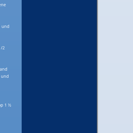
ene
e und
1/2
land
g und
op 1 ½